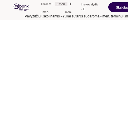
-
+
- mėn.
Trukmė:
Įmokos dydis
Skaičiuo
- €
- mėn.
- mėn.
Pavyzdžiui, skolinantis
- €
, kai sutartis sudaroma
- mėn.
terminui, met