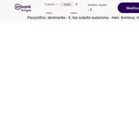
-
+
- mėn.
Trukmė:
Įmokos dydis
Skaičiuo
- €
- mėn.
- mėn.
Pavyzdžiui, skolinantis
- €
, kai sutartis sudaroma
- mėn.
terminui, met