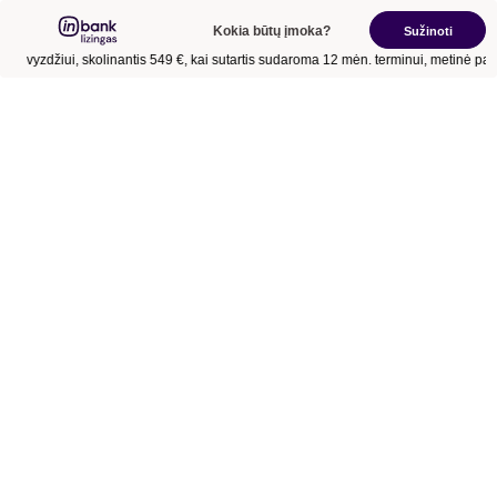
Kokia būtų įmoka?
Sužinoti
Pavyzdžiui, skolinantis
549 €
, kai sutartis sudaroma
12 mėn.
terminui, metinė pal