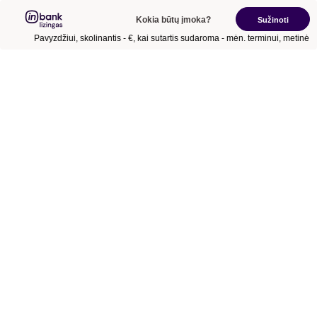
Kokia būtų įmoka?
Sužinoti
Pavyzdžiui, skolinantis
- €
, kai sutartis sudaroma
- mėn.
terminui, metinė 