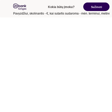
Kokia būtų įmoka?
Sužinoti
Pavyzdžiui, skolinantis
- €
, kai sutartis sudaroma
- mėn.
terminui, metinė 