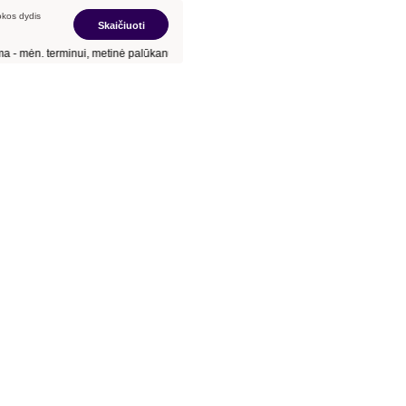
kos dydis
Skaičiuoti
- mėn.
terminui, metinė palūkanų norma –
- %
, sutarties mokestis –
- €
, BVKKMN –
-