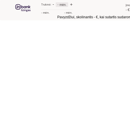
-
+
- mėn.
Trukmė:
Įmo
- €
- mėn.
- mėn.
Pavyzdžiui, skolinantis
- €
, kai sutartis sudaroma