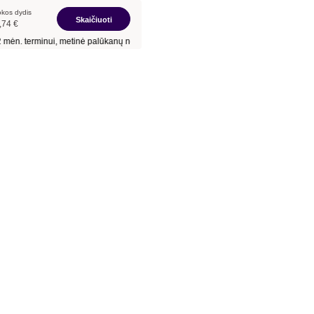
kos dydis
Skaičiuoti
,74 €
n.
terminui, metinė palūkanų norma –
12,9 %
, sutarties mokestis –
57,48 €
, BVKK