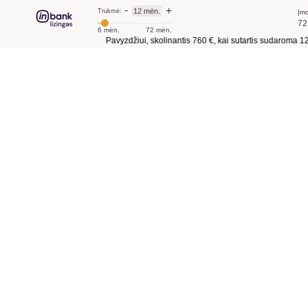
-
+
12 mėn.
Trukmė:
Įmo
72
6 mėn.
72 mėn.
Pavyzdžiui, skolinantis
760 €
, kai sutartis sudaroma
12 mė