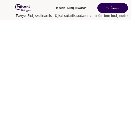
Kokia būtų įmoka?
Sužinoti
Pavyzdžiui, skolinantis
- €
, kai sutartis sudaroma
- mėn.
terminui, metinė