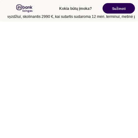
Kokia būtų įmoka?
Sužinoti
Pavyzdžiui, skolinantis
2990 €
, kai sutartis sudaroma
12 mėn.
terminui, metinė p