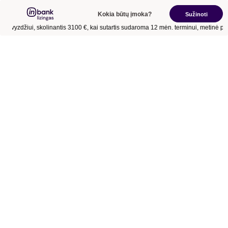
Kokia būtų įmoka?
Sužinoti
Pavyzdžiui, skolinantis
3100 €
, kai sutartis sudaroma
12 mėn.
terminui, metinė pa