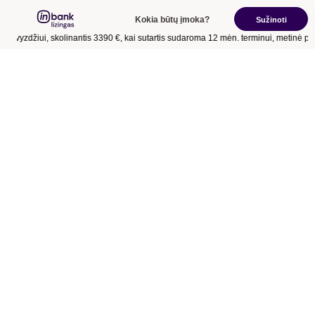
Kokia būtų įmoka?
Sužinoti
Pavyzdžiui, skolinantis
3390 €
, kai sutartis sudaroma
12 mėn.
terminui, metinė pa