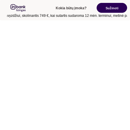
Kokia būtų įmoka?
Sužinoti
Pavyzdžiui, skolinantis
749 €
, kai sutartis sudaroma
12 mėn.
terminui, metinė pa