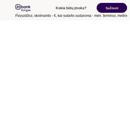
Kokia būtų įmoka?
Sužinoti
Pavyzdžiui, skolinantis
- €
, kai sutartis sudaroma
- mėn.
terminui, metinė 