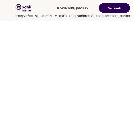
Kokia būtų įmoka?
Sužinoti
Pavyzdžiui, skolinantis
- €
, kai sutartis sudaroma
- mėn.
terminui, metinė 