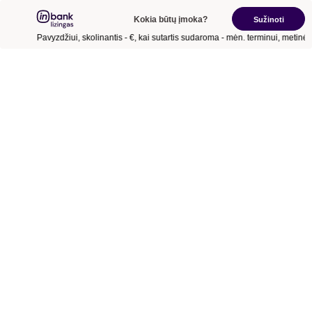
Kokia būtų įmoka?
Sužinoti
Pavyzdžiui, skolinantis
- €
, kai sutartis sudaroma
- mėn.
terminui, metinė 