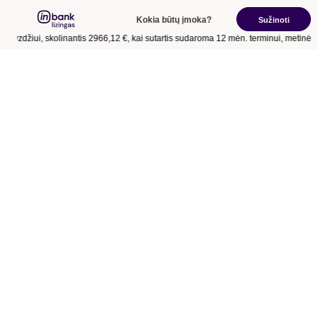
Kokia būtų įmoka?
Sužinoti
avyzdžiui, skolinantis
2966,12 €
, kai sutartis sudaroma
12 mėn.
terminui, metinė 