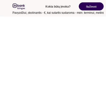
Kokia būtų įmoka?
Sužinoti
Pavyzdžiui, skolinantis
- €
, kai sutartis sudaroma
- mėn.
terminui, metinė 