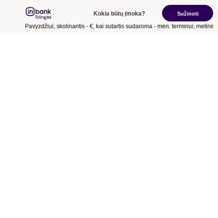
Kokia būtų įmoka?
Sužinoti
Pavyzdžiui, skolinantis
- €
, kai sutartis sudaroma
- mėn.
terminui, metinė 