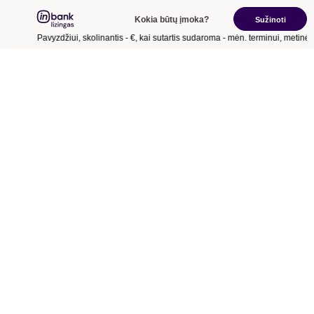
Kokia būtų įmoka?
Sužinoti
Pavyzdžiui, skolinantis
- €
, kai sutartis sudaroma
- mėn.
terminui, metinė 