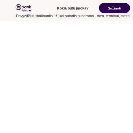
Kokia būtų įmoka?
Sužinoti
Pavyzdžiui, skolinantis
- €
, kai sutartis sudaroma
- mėn.
terminui, metinė