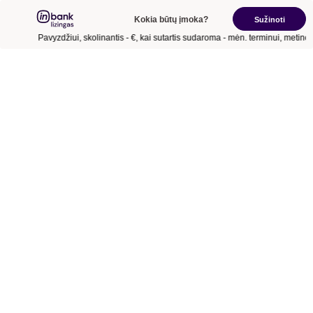
Kokia būtų įmoka?
Sužinoti
Pavyzdžiui, skolinantis
- €
, kai sutartis sudaroma
- mėn.
terminui, metinė