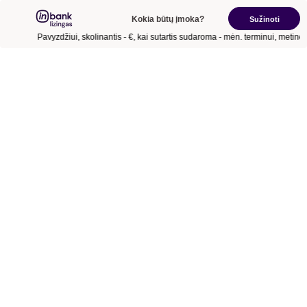
Kokia būtų įmoka?
Sužinoti
Pavyzdžiui, skolinantis
- €
, kai sutartis sudaroma
- mėn.
terminui, metinė