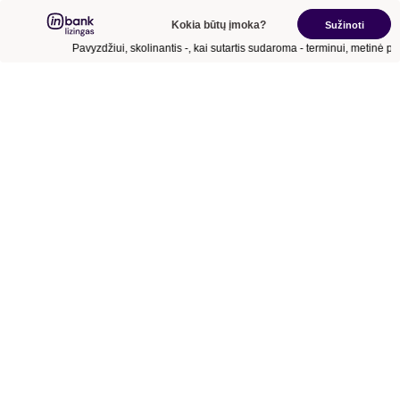
Kokia būtų įmoka?
Sužinoti
Pavyzdžiui, skolinantis
-
, kai sutartis sudaroma
-
terminui, metinė pa