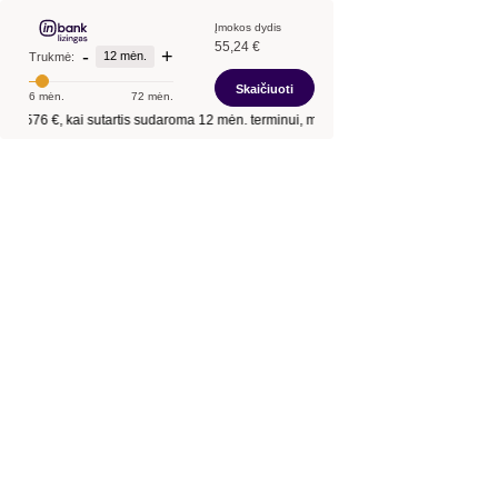
Įmokos dydis
55,24 €
-
+
12 mėn.
Trukmė:
Skaičiuoti
6 mėn.
72 mėn.
ntis
576 €
, kai sutartis sudaroma
12 mėn.
terminui, metinė palūkanų norma –
13,9 