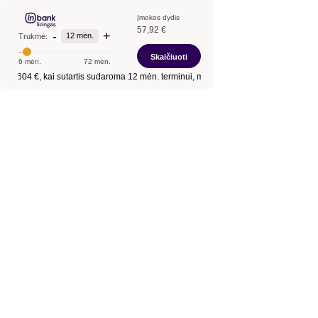
Įmokos dydis
57,92 €
-
+
12 mėn.
Trukmė:
Skaičiuoti
6 mėn.
72 mėn.
ntis
604 €
, kai sutartis sudaroma
12 mėn.
terminui, metinė palūkanų norma –
13,9 