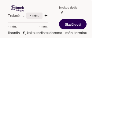
Įmokos dydis
- €
-
+
- mėn.
Trukmė:
Skaičiuoti
- mėn.
- mėn.
 skolinantis
- €
, kai sutartis sudaroma
- mėn.
terminui, metinė palūkanų norma –
- 