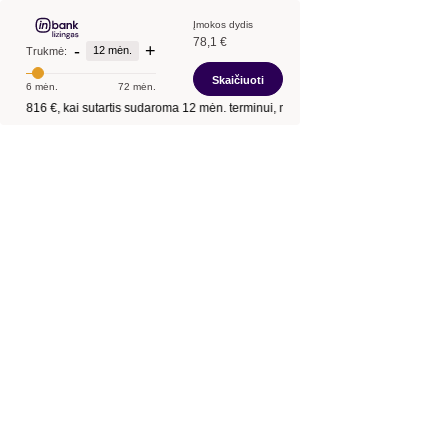
Įmokos dydis
78,1 €
-
+
12 mėn.
Trukmė:
Skaičiuoti
6 mėn.
72 mėn.
ntis
816 €
, kai sutartis sudaroma
12 mėn.
terminui, metinė palūkanų norma –
12,9