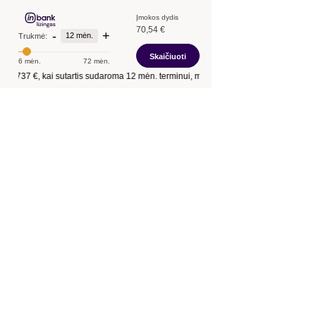
Įmokos dydis
70,54 €
-
+
12 mėn.
Trukmė:
Skaičiuoti
6 mėn.
72 mėn.
ntis
737 €
, kai sutartis sudaroma
12 mėn.
terminui, metinė palūkanų norma –
12,9 