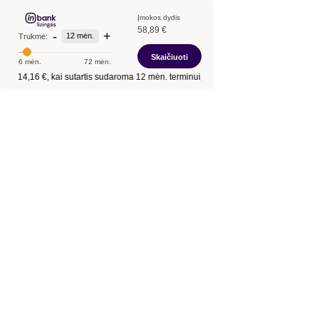
Įmokos dydis
58,89 €
-
+
12 mėn.
Trukmė:
Skaičiuoti
6 mėn.
72 mėn.
tis
614,16 €
, kai sutartis sudaroma
12 mėn.
terminui, metinė palūkanų norma –
13,