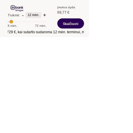
Įmokos dydis
69,77 €
-
+
12 mėn.
Trukmė:
Skaičiuoti
6 mėn.
72 mėn.
ntis
729 €
, kai sutartis sudaroma
12 mėn.
terminui, metinė palūkanų norma –
12,9 