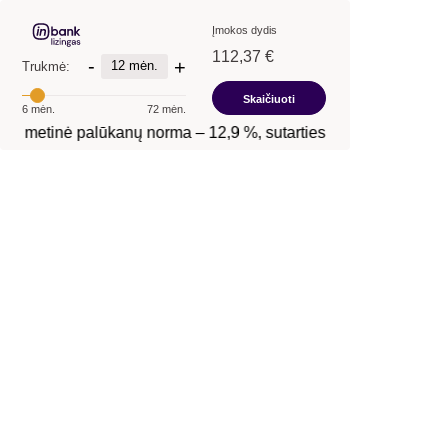
Įmokos dydis
112,37 €
-
+
12 mėn.
Trukmė:
Skaičiuoti
6 mėn.
72 mėn.
i, metinė palūkanų norma –
12,9 %
, sutarties mokestis –
88,74 