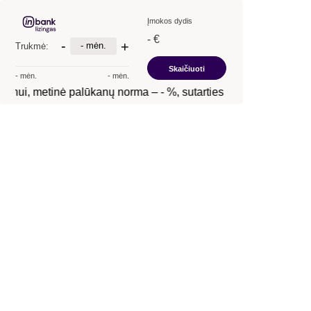
Įmokos dydis
- €
-
+
- mėn.
Trukmė:
Skaičiuoti
- mėn.
- mėn.
inui, metinė palūkanų norma –
- %
, sutarties mokestis –
- €
, B