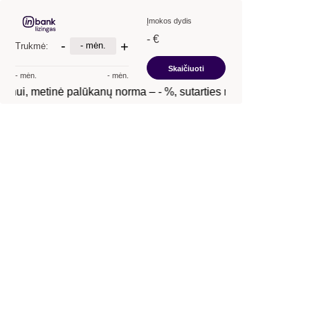
Įmokos dydis
- €
-
+
- mėn.
Trukmė:
Skaičiuoti
- mėn.
- mėn.
inui, metinė palūkanų norma –
- %
, sutarties mokestis –
- €
, B