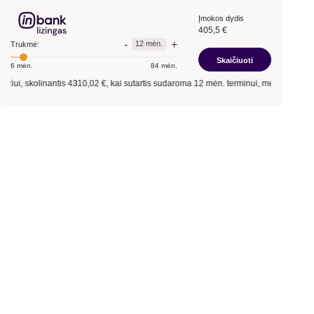
Įmokos dydis
405,5 €
-
+
12 mėn.
Trukmė:
Skaičiuoti
6 mėn.
84 mėn.
žiui, skolinantis
4310,02 €
, kai sutartis sudaroma
12 mėn.
terminui, metinė palūk